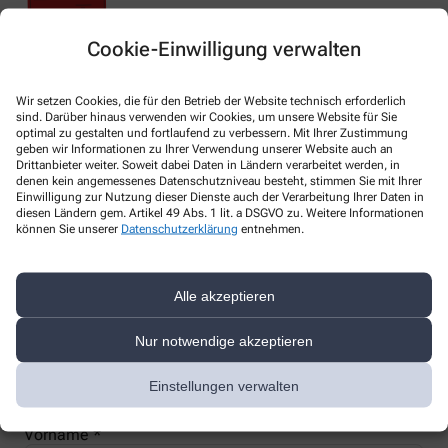
Cookie-Einwilligung verwalten
Nachweis Ihrer Befreiung
Wir setzen Cookies, die für den Betrieb der Website technisch erforderlich
sind. Darüber hinaus verwenden wir Cookies, um unsere Website für Sie
optimal zu gestalten und fortlaufend zu verbessern. Mit Ihrer Zustimmung
geben wir Informationen zu Ihrer Verwendung unserer Website auch an
Wenn Sie einen Ausweis über die Befreiung der gesetzlichen
Drittanbieter weiter. Soweit dabei Daten in Ländern verarbeitet werden, in
Zuzahlung haben, können wir diese Info speichern und Sie
denen kein angemessenes Datenschutzniveau besteht, stimmen Sie mit Ihrer
Einwilligung zur Nutzung dieser Dienste auch der Verarbeitung Ihrer Daten in
müssen Ihren Ausweis nicht immer vorzeigen.
diesen Ländern gem. Artikel 49 Abs. 1 lit. a DSGVO zu. Weitere Informationen
können Sie unserer
Datenschutzerklärung
entnehmen.
Kundenkarte beantragen
Alle akzeptieren
Jetzt schnell und einfach online beantragen und beim nächsten
Besuch bei uns in der Apotheke abholen.
Nur notwendige akzeptieren
Anrede
Einstellungen verwalten
Vorname *