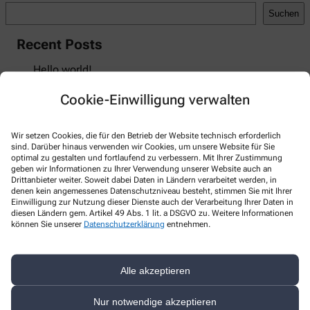
Suchen
Recent Posts
Hello world!
Recent Comments
Cookie-Einwilligung verwalten
A WordPress Commenter
zu
Hello world!
Wir setzen Cookies, die für den Betrieb der Website technisch erforderlich
sind. Darüber hinaus verwenden wir Cookies, um unsere Website für Sie
optimal zu gestalten und fortlaufend zu verbessern. Mit Ihrer Zustimmung
geben wir Informationen zu Ihrer Verwendung unserer Website auch an
Drittanbieter weiter. Soweit dabei Daten in Ländern verarbeitet werden, in
Kontakt
denen kein angemessenes Datenschutzniveau besteht, stimmen Sie mit Ihrer
Einwilligung zur Nutzung dieser Dienste auch der Verarbeitung Ihrer Daten in
diesen Ländern gem. Artikel 49 Abs. 1 lit. a DSGVO zu. Weitere Informationen
Leonhardi-Apotheke
können Sie unserer
Datenschutzerklärung
entnehmen.
Tegernseerstrasse 100
,
83700
Weißach
+49-8022/6 72 15
Alle akzeptieren
+49-8022/9 51 90
Nur notwendige akzeptieren
leonhardi.apo@t-online.de